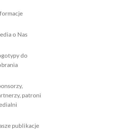
nformacje
edia o Nas
ogotypy do
obrania
ponsorzy,
rtnerzy, patroni
edialni
asze publikacje