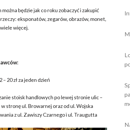
h można będzie jak co roku zobaczyć i zakupić
I
rzeczy: eksponatów, zegarów, obrazów, monet,
 wiele więcej.
M
L
stawców:
p
 – 20 zł za jeden dzień
S
pa
anie stoisk handlowych po lewej stronie ulic –
m
 w stronę ul. Browarnej oraz od ul. Wojska
wania z ul. Zawiszy Czarnego i ul. Traugutta
N