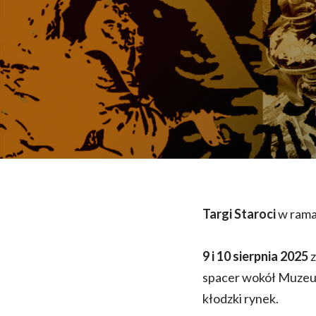
Targi Staroci
w ram
9 i 10 sierpnia 2025
z
spacer wokół Muzeum 
kłodzki rynek.