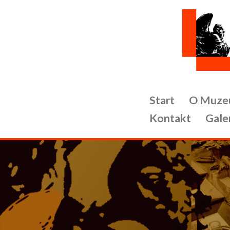
Przejdź
do
treści
Start
O Muze
Kontakt
Gale