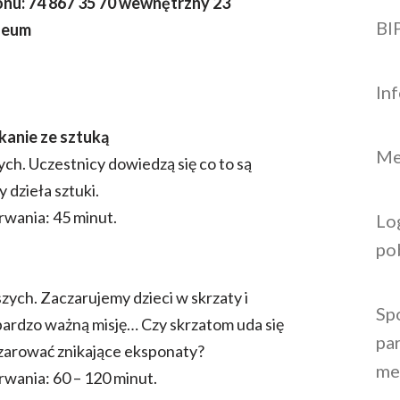
nu: 74 867 35 70 wewnętrzny 23
BI
zeum
In
kanie ze sztuką
Me
ych. Uczestnicy dowiedzą się co to są
 dzieła sztuki.
trwania: 45 minut.
Lo
po
ych. Zaczarujemy dzieci w skrzaty i
Sp
bardzo ważną misję… Czy skrzatom uda się
par
dczarować znikające eksponaty?
me
trwania: 60 – 120 minut.