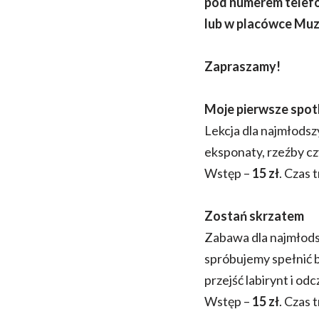
pod numerem telefo
lub w placówce Mu
Zapraszamy!
Moje pierwsze spot
Lekcja dla najmłodsz
eksponaty, rzeźby czy
Wstęp –
15 zł
. Czas 
Zostań skrzatem
Zabawa dla najmłodsz
spróbujemy spełnić 
przejść labirynt i o
Wstęp –
15 zł
. Czas 