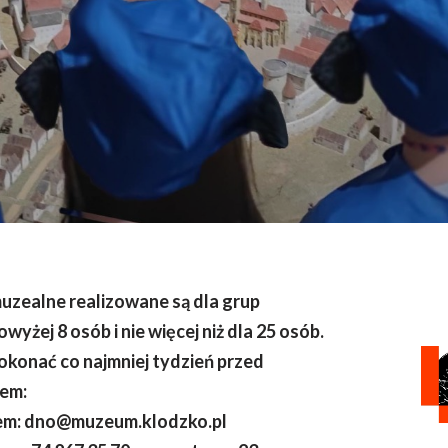
muzealne realizowane są dla grup
yżej 8 osób i nie więcej niż dla 25 osób.
okonać co najmniej tydzień przed
em:
em: dno@muzeum.klodzko.pl