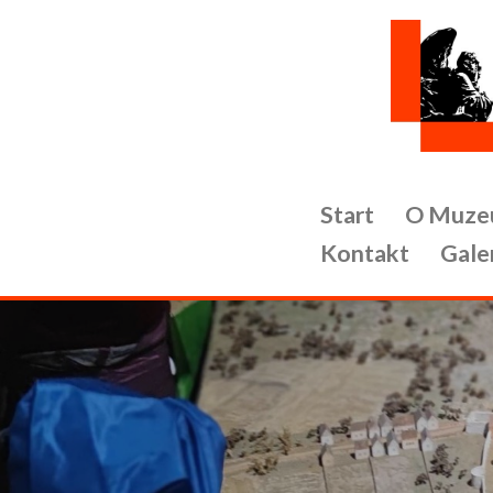
Przejdź
do
treści
Start
O Muze
Kontakt
Gale