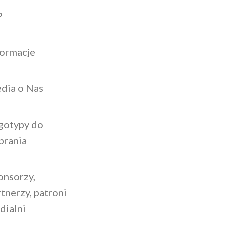
P
formacje
dia o Nas
gotypy do
brania
onsorzy,
tnerzy, patroni
dialni