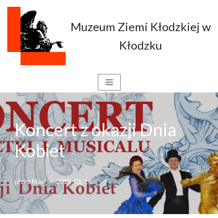
Muzeum Ziemi Kłodzkiej w
Przejdź
do
Kłodzku
treści
Koncert z okazji Dnia
Kobiet
przez
Mavi
2025-01-16