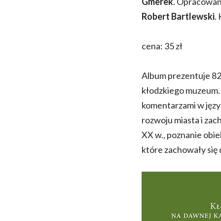
Gmerek
. Opracowani
Robert Bartlewski
.
cena: 35 zł
Album prezentuje 82
kłodzkiego muzeum.
komentarzami w język
rozwoju miasta i za
XX w., poznanie obiekt
które zachowały się