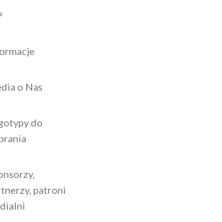
P
formacje
dia o Nas
gotypy do
brania
onsorzy,
tnerzy, patroni
dialni