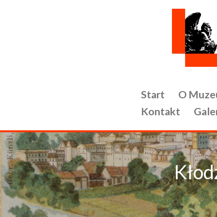
Przejdź
do
treści
Start
O Muze
Kontakt
Gale
Kłod