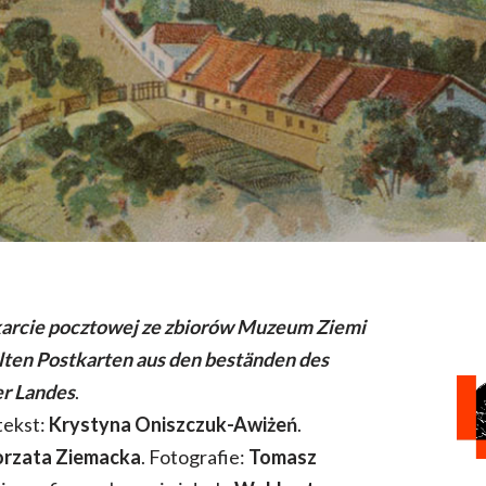
karcie pocztowej ze zbiorów Muzeum Ziemi
alten Postkarten aus den beständen des
r Landes
.
tekst:
Krystyna Oniszczuk-Awiżeń
.
rzata Ziemacka
. Fotografie:
Tomasz