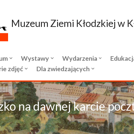
Muzeum Ziemi Kłodzkiej w K
um
Wystawy
Wydarzenia
Edukacj
rie zdjęć
Dla zwiedzających
zko na dawnej karcie pocz