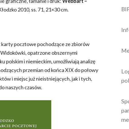
e graficzne, łamanie i druk:
Webbart –
BI
 Kłodzko 2010, ss. 71, 21×30 cm.
In
 karty pocztowe pochodzące ze zbiorów
Me
 Widokówki, opatrzone obszernymi
u polskim i niemieckim, umożliwiają analizę
chodzących przemian od końca XIX do połowy
Lo
ów i miejsc już nieistniejących, jak i tych,
po
 do naszych czasów.
Sp
par
me