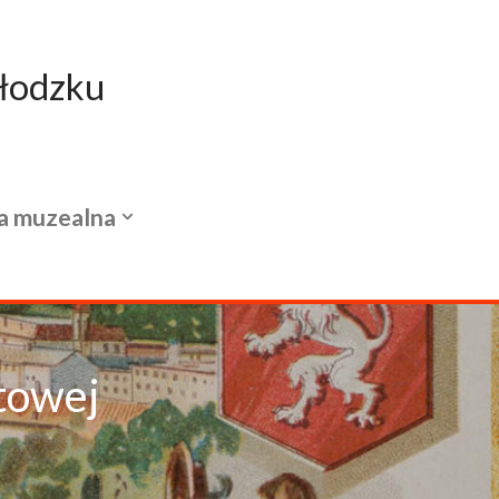
łodzku
a muzealna
towej