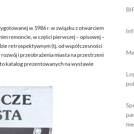
BI
ygotowanej w 1986 r. w związku z otwarciem
In
im remoncie, w części pierwszej – opisowej –
dzie retrospektywnym (tj. od współczesności
Me
 rozwój i przeobrażenia miasta na przestrzeni
 to katalog prezentowanych na wystawie
Lo
po
Sp
par
me