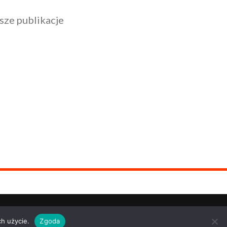
sze publikacje
ch użycie.
Zgoda