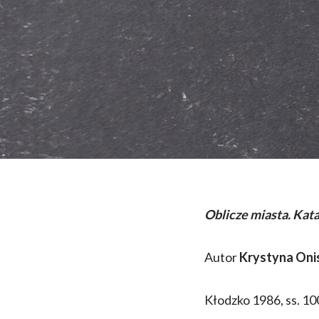
Oblicze miasta. Kat
Autor
Krystyna Oni
Kłodzko 1986, ss. 10