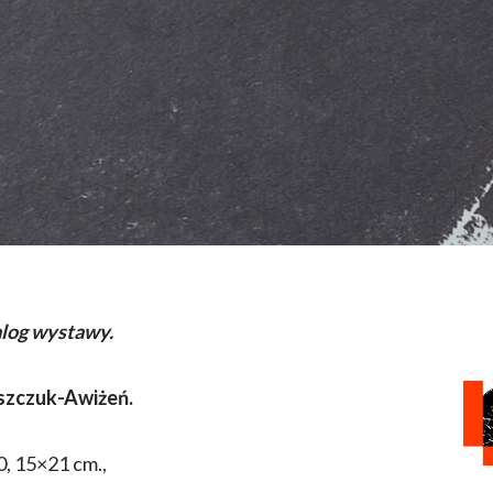
alog wystawy.
szczuk-Awiżeń.
0, 15×21 cm.,