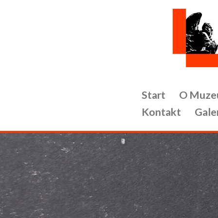
Przejdź
do
treści
Start
O Muze
Kontakt
Gale