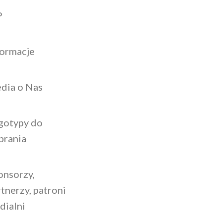
P
formacje
dia o Nas
gotypy do
brania
onsorzy,
tnerzy, patroni
dialni