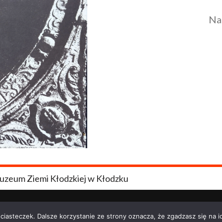
Na
uzeum Ziemi Kłodzkiej w Kłodzku
 ciasteczek. Dalsze korzystanie ze strony oznacza, że zgadzasz się na i