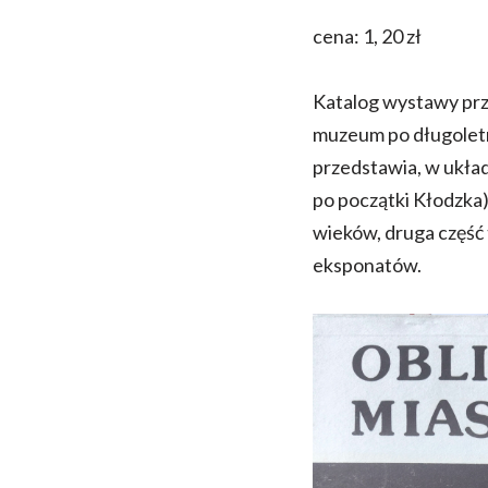
cena: 1, 20 zł
Katalog wystawy prz
muzeum po długoletn
przedstawia, w ukła
po początki Kłodzka)
wieków, druga część
eksponatów.