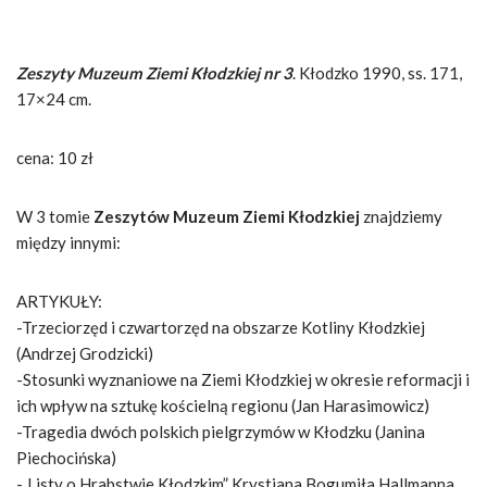
Zeszyty Muzeum Ziemi Kłodzkiej nr 3
. Kłodzko 1990, ss. 171,
17×24 cm.
cena: 10 zł
W 3 tomie
Zeszytów Muzeum Ziemi Kłodzkiej
znajdziemy
między innymi:
ARTYKUŁY:
-Trzeciorzęd i czwartorzęd na obszarze Kotliny Kłodzkiej
(Andrzej Grodzicki)
-Stosunki wyznaniowe na Ziemi Kłodzkiej w okresie reformacji i
ich wpływ na sztukę kościelną regionu (Jan Harasimowicz)
-Tragedia dwóch polskich pielgrzymów w Kłodzku (Janina
Piechocińska)
-„Listy o Hrabstwie Kłodzkim” Krystiana Bogumiła Hallmanna,