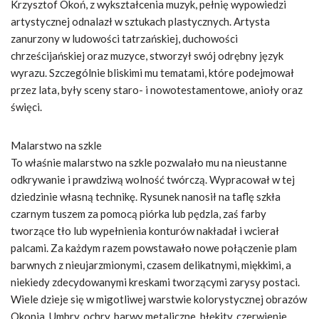
Krzysztof Okoń, z wykształcenia muzyk, pełnię wypowiedzi
artystycznej odnalazł w sztukach plastycznych. Artysta
zanurzony w ludowości tatrzańskiej, duchowości
chrześcijańskiej oraz muzyce, stworzył swój odrębny język
wyrazu. Szczególnie bliskimi mu tematami, które podejmował
przez lata, były sceny staro- i nowotestamentowe, anioły oraz
święci.
Malarstwo na szkle
To właśnie malarstwo na szkle pozwalało mu na nieustanne
odkrywanie i prawdziwą wolność twórczą. Wypracował w tej
dziedzinie własną technikę. Rysunek nanosił na taflę szkła
czarnym tuszem za pomocą piórka lub pędzla, zaś farby
tworzące tło lub wypełnienia konturów nakładał i wcierał
palcami. Za każdym razem powstawało nowe połączenie plam
barwnych z nieujarzmionymi, czasem delikatnymi, miękkimi, a
niekiedy zdecydowanymi kreskami tworzącymi zarysy postaci.
Wiele dzieje się w migotliwej warstwie kolorystycznej obrazów
Okonia. Umbry, ochry, barwy metaliczne, błękity, czerwienie