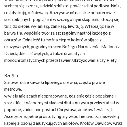
srebrzą się i złocą, a dzięki szklistej powierzchni podłoża, lśnią,
rozbłyskują, olśniewają. Rozrysowani na szkle bohaterowie
scen biblijnych, pogrążeni w szczególnym skupieniu, tłoczą się,
tulą do siebie, wyłaniają, zanikają, lewitują. Wtapiając się w
barwę tła, wspólnie tworzą szczególny nastrój każdego z
obrazów. Odnaleźć tu można ciepło kolorów bijące z
ukazywanych, pogodnych scen Bożego Narodzenia, Madonn z
Dzieciątkiem i świętych, a także dramatyzm
monochromatycznych przedstawień Ukrzyżowania czy Piety.
Rzeźba
Surowe, duże kawałki lipowego drewna, często prawie
metrowe,
w wielu miejscach nieopracowane, gdzieniegdzie popękane i
szorstkie, z widocznymi śladami dłuta Artysta przekształcał w
pogodne, zadumane postaci Chrystusa, aniołów i zwierząt.
Ascetyczne, pełne prostoty figury wspólnie tworzą niezwykłą
kapelę złożoną z muzykujących aniołów, Królów Dawidów wraz