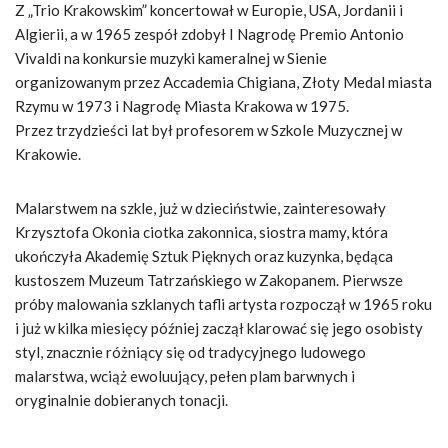
Z „Trio Krakowskim” koncertował w Europie, USA, Jordanii i
Algierii, a w 1965 zespół zdobył I Nagrodę Premio Antonio
Vivaldi na konkursie muzyki kameralnej w Sienie
organizowanym przez Accademia Chigiana, Złoty Medal miasta
Rzymu w 1973 i Nagrodę Miasta Krakowa w 1975.
Przez trzydzieści lat był profesorem w Szkole Muzycznej w
Krakowie.
Malarstwem na szkle, już w dzieciństwie, zainteresowały
Krzysztofa Okonia ciotka zakonnica, siostra mamy, która
ukończyła Akademię Sztuk Pięknych oraz kuzynka, będąca
kustoszem Muzeum Tatrzańskiego w Zakopanem. Pierwsze
próby malowania szklanych tafli artysta rozpoczął w 1965 roku
i już w kilka miesięcy później zaczął klarować się jego osobisty
styl, znacznie różniący się od tradycyjnego ludowego
malarstwa, wciąż ewoluujący, pełen plam barwnych i
oryginalnie dobieranych tonacji.