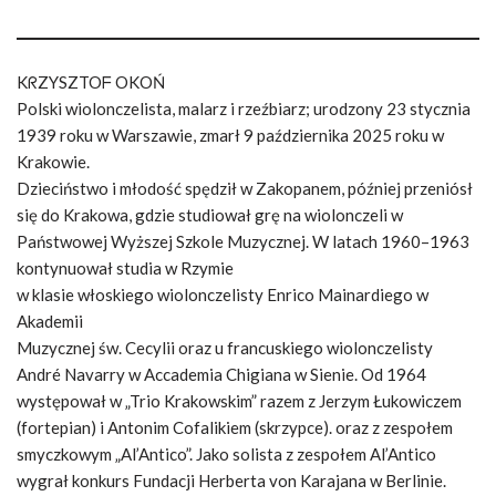
KᖇZYSZTOᖴ OKOŃ
Polski wiolonczelista, malarz i rzeźbiarz; urodzony 23 stycznia
1939 roku w Warszawie, zmarł 9 października 2025 roku w
Krakowie.
Dzieciństwo i młodość spędził w Zakopanem, później przeniósł
się do Krakowa, gdzie studiował grę na wiolonczeli w
Państwowej Wyższej Szkole Muzycznej. W latach 1960–1963
kontynuował studia w Rzymie
w klasie włoskiego wiolonczelisty Enrico Mainardiego w
Akademii
Muzycznej św. Cecylii oraz u francuskiego wiolonczelisty
André Navarry w Accademia Chigiana w Sienie. Od 1964
występował w „Trio Krakowskim” razem z Jerzym Łukowiczem
(fortepian) i Antonim Cofalikiem (skrzypce). oraz z zespołem
smyczkowym „Al’Antico”. Jako solista z zespołem Al’Antico
wygrał konkurs Fundacji Herberta von Karajana w Berlinie.