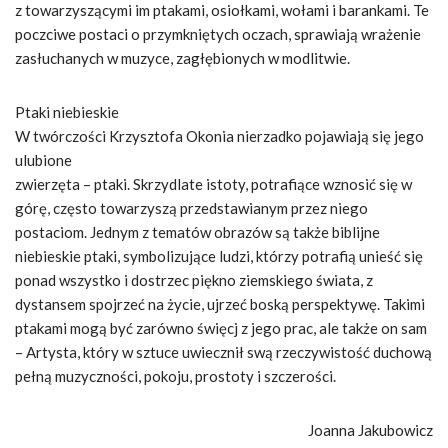
z towarzyszącymi im ptakami, osiołkami, wołami i barankami. Te
poczciwe postaci o przymkniętych oczach, sprawiają wrażenie
zasłuchanych w muzyce, zagłębionych w modlitwie.
Ptaki niebieskie
W twórczości Krzysztofa Okonia nierzadko pojawiają się jego
ulubione
zwierzęta – ptaki. Skrzydlate istoty, potrafiące wznosić się w
górę, często towarzyszą przedstawianym przez niego
postaciom. Jednym z tematów obrazów są także biblijne
niebieskie ptaki, symbolizujące ludzi, którzy potrafią unieść się
ponad wszystko i dostrzec piękno ziemskiego świata, z
dystansem spojrzeć na życie, ujrzeć boską perspektywę. Takimi
ptakami mogą być zarówno święcj z jego prac, ale także on sam
– Artysta, który w sztuce uwiecznił swą rzeczywistość duchową
pełną muzyczności, pokoju, prostoty i szczerości.
Joanna Jakubowicz