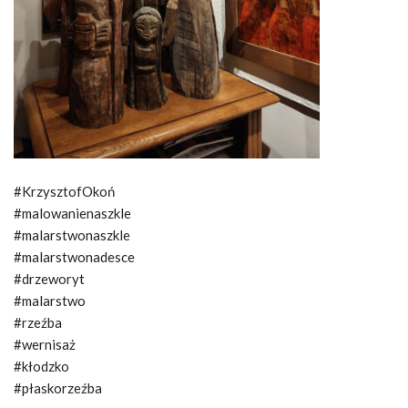
#KrzysztofOkoń
#malowanienaszkle
#malarstwonaszkle
#malarstwonadesce
#drzeworyt
#malarstwo
#rzeźba
#wernisaż
#kłodzko
#płaskorzeźba