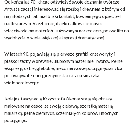
Od końca lat 70., chcąc odświeżyć swoje doznania twórcze,
Artysta zaczął interesować się rzeźbą i drewnem, z którym od
najmłodszych lat miał bliski kontakt, bowiem jego ojciec był
nadleśniczym. Rzeźbienie, dzięki całkowicie innym
właściwościom materiału i używanym narzędziom, pozwoliło na
wydobycie o wiele większej ekspresji dramatycznej.
W latach 90. pojawiają się pierwsze grafiki, drzeworyty i
płaskorzeźby w drewnie, ulubionym materiale Twórcy. Pełne
ekspresji, ostre, głębokie, nieco nerwowe pociągnięcia rylca
porównywał z energicznymi staccatami smyczka
wiolonczelowego.
Kolejną fascynacją Krzysztofa Okonia stają się obrazy
malowane na desce, ze swoją ciekawą, szorstką materią
malarską, pełne ciemnych, sczerniałych kolorów i mocnych
pociągnięć.