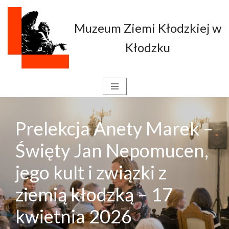
Muzeum Ziemi Kłodzkiej w
Przejdź
do
Kłodzku
treści
Prelekcja Anety Marek –
Święty Jan Nepomucen,
jego kult i związki z
ziemią kłodzką – 17
kwietnia 2026