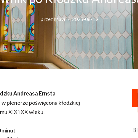
przez
Mavi
2025-08-19
odzku Andreasa Ernsta
 w plenerze poświęcona kłodzkiej
omu XIX i XX wieku.
B
0 minut.