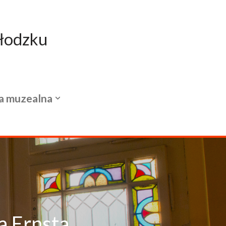
łodzku
a muzealna
a Ernsta