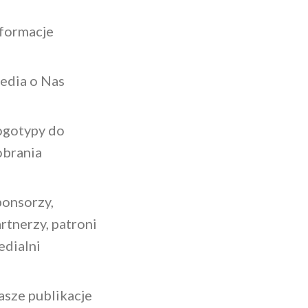
nformacje
edia o Nas
ogotypy do
obrania
ponsorzy,
rtnerzy, patroni
edialni
asze publikacje