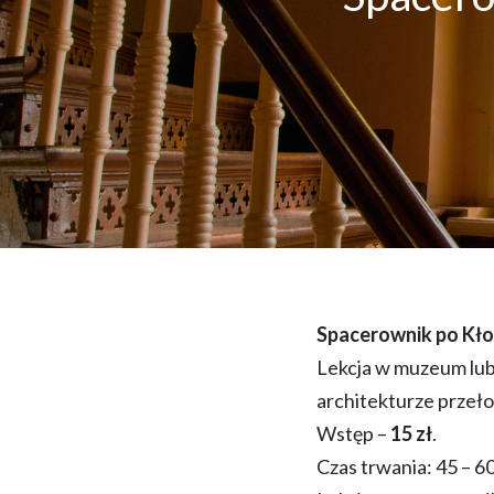
Spacerownik po Kł
Lekcja w muzeum lub
architekturze przeł
Wstęp –
15 zł
.
Czas trwania: 45 – 6