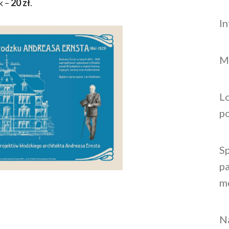
k –
20 zł
.
I
M
L
p
S
pa
m
N