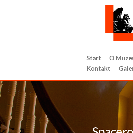
Przejdź
do
treści
Start
O Muze
Kontakt
Gale
Spacero