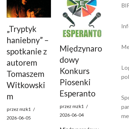
BI
In
„Tryptyk
haniebny” –
Me
Międzynaro
spotkanie z
dowy
autorem
Lo
Konkurs
Tomaszem
po
Piosenki
Witkowski
Esperanto
m
Sp
par
przez
mzk1
przez
mzk1
2026-06-04
me
2026-06-05