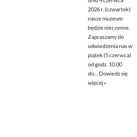
dniu 4 czerwca
2026 r. (czwartek)
nasze muzeum
będzie nieczynne.
Zapraszamy do
odwiedzenia nas w
piątek (5 czerwca)
od godz. 10.00
do…
Dowiedz się
więcej »