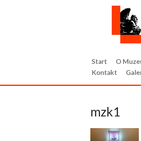
Przejdź
do
treści
Start
O Muze
Kontakt
Gale
mzk1