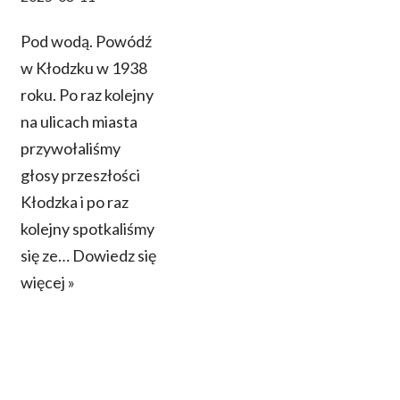
Pod wodą. Powódź
w Kłodzku w 1938
roku. Po raz kolejny
na ulicach miasta
przywołaliśmy
głosy przeszłości
Kłodzka i po raz
kolejny spotkaliśmy
się ze…
Dowiedz się
więcej »