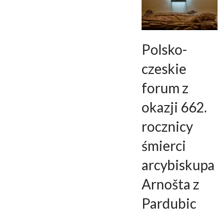
Polsko-
czeskie
forum z
okazji 662.
rocznicy
śmierci
arcybiskupa
Arnošta z
Pardubic