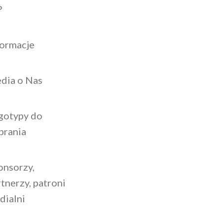
P
formacje
dia o Nas
gotypy do
brania
onsorzy,
tnerzy, patroni
dialni