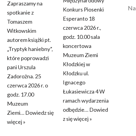
Międzynarodowy
Zapraszamy na
Na
Konkurs Piosenki
spotkanie z
Esperanto 18
Tomaszem
czerwca 2026 r.,
Witkowskim
godz. 10.00 sala
autorem książki pt.
koncertowa
„Tryptyk haniebny”,
Muzeum Ziemi
które poprowadzi
Kłodzkiej w
pani Urszula
Kłodzku ul.
Zadorożna. 25
Ignacego
czerwca 2026 r. o
Łukasiewicza 4 W
godz. 17.00
ramach wydarzenia
Muzeum
odbędzie…
Dowied
Ziemi…
Dowiedz się
z się więcej »
więcej »