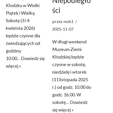
Niepodległo
Kłodzku w Wielki
ści
Piątek i Wielką
Sobotę (3 i 4
przez
mzk1
kwietnia 2026)
2025-11-07
będzie czynne dla
W długi weekend
zwiedzających od
Muzeum Ziemi
godziny
Kłodzkiej będzie
10.00…
Dowiedz się
czynne w sobotę,
więcej »
niedzielę i wtorek
(11 listopada 2025
r.) od godz. 10.00 do
godz. 16.00. W
sobotę…
Dowiedz
się więcej »